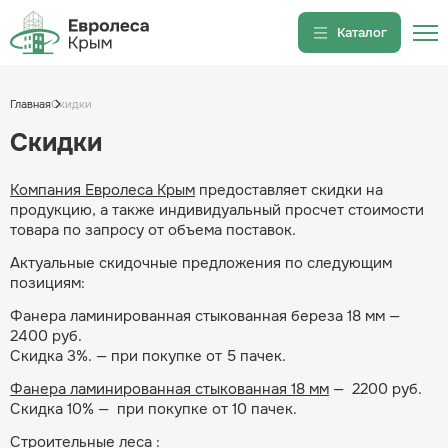
Каталог
Вышки-туры
Главная
Скидки
Вышка-тура ВС-250/0.7
Скидки
Вышка-тура ВС-250/1.2
Строительные леса
Компания Евролеса Крым
предоставляет скидки на
продукцию, а также индивидуальный просчет стоимости
Строительные леса Б/У в
товара по запросу от объема поставок.
Крыму
Актуальные скидочные предложения по следующим
Фанера ламинированная в
позициям:
Крыму
Фанера ламинированная стыкованная береза 18 мм —
Помосты строительные в
2400 руб.
Крыму
Скидка 3%. — при покупке от 5 пачек.
Фанера ламинированная стыкованная 18 мм
— 2200 руб.
Скидка 10% — при покупке от 10 пачек.
Строительные леса
: