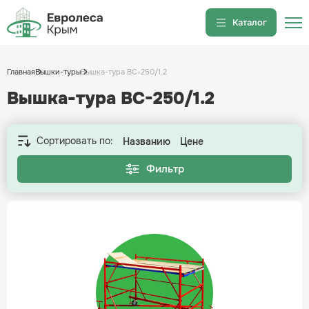
Каталог
Вышки-туры
Главная
Вышки-туры
Вышка-тура ВС-250/1.2
Вышка-тура ВС-250/0.7
Вышка-тура ВС-250/1.2
Вышка-тура ВС-250/1.2
Строительные леса
Сортировать по:
Названию
Цене
Строительные леса Б/У в
Крыму
Фильтр
Фанера ламинированная в
Крыму
Помосты строительные в
Крыму